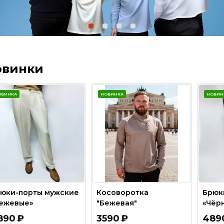
овинки
ОВИНКА
НОВИНКА
НОВИН
юки-порты мужские
Косоворотка
Брюк
ежевые»
"Бежевая"
«Чёр
890
₽
3590
₽
489