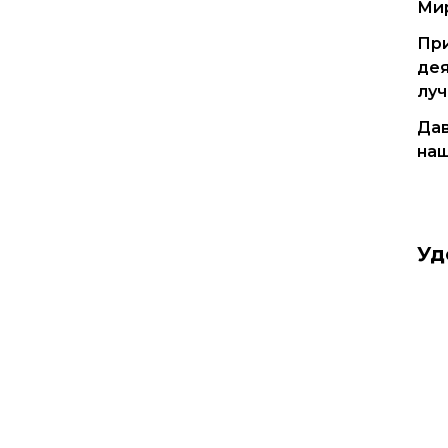
Мир
При
де
луч
Да
наш
Уд