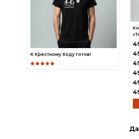
Ко
«Т
4
4
К Крестному Ходу готов!
4
4
4
4
Да