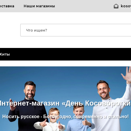
оставка
Наши магазины
koso
Хиты
Интернет-магазин
«
День Косоворотки
Носить русское - Богоугодно, современно и стильно!