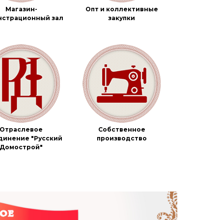
Магазин-
Опт и коллективные
нстрационный зал
закупки
Отраслевое
Собственное
динение "Русский
производство
Домострой"