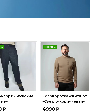
КА
НОВИНКА
и-порты мужские
Косоворотка-свитшот
ные»
«Светло-коричневая»
0
₽
4990
₽