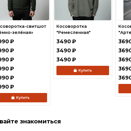
соворотка-свитшот
Косоворотка
Косо
ёмно-зелёная»
"Ремесленная"
"Арт
990
₽
3490
₽
369
990
₽
3490
₽
369
990
₽
3490
₽
369
990
₽
369
Купить
990
₽
369
990
₽
Купить
вайте знакомиться