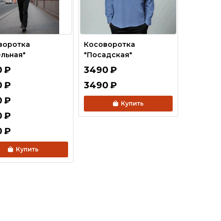
воротка
Косоворотка
ельная"
"Посадская"
0
₽
3490
₽
0
₽
3490
₽
0
₽
Купить
0
₽
0
₽
Купить