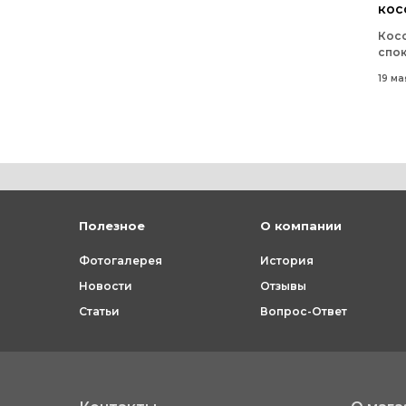
кос
«Де
Косо
спок
несо
19 ма
толп
косо
дли
пря
кла
воро
пуго
сдел
Полезное
О компании
Фотогалерея
История
Новости
Отзывы
Статьи
Вопрос-Ответ