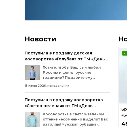
Новости
Н
Поступила в продажу детская
Н
косоворотка «Голубая» от ТМ «День
Косоворотки»
Хотите, чтобы Ваш сын любил
Россию и ценил русские
традиции? Подарите ему
косоворотку и расскажите, что
15 июня 2026, понедельник
такую русскую рубашку много столетий
подряд носили его прадеды. И его душа
наполнится гордостью за то, что Он –
Поступила в продажу косоворотка
Русский!
«Светло-зеленая» от ТМ «День
Бр
Косоворотки»
Косоворотка в светло-зеленом
«Б
оттенке несомненно выделит Вас
4
из толпы! Мужская рубашка-