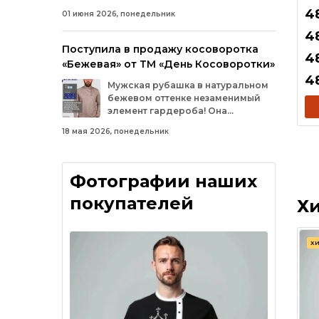
косоворотка с длинным рукавом
4
01 июня 2026, понедельник
имеет прямой, свободный крой и
классический косой воротник-стойку на 4
4
пуговицы, внизу по бокам сделаны
Поступила в продажу косоворотка
4
разрезы.
«Бежевая» от ТМ «День Косоворотки»
4
Мужская рубашка в натуральном
бежевом оттенке незаменимый
элемент гардероба! Она
универсальна и выглядит
18 мая 2026, понедельник
концептуально для повседневной носки,
на работу в офис, деловых встреч,
свадьбу, торжественных мероприятий.
Фотографии наших
покупателей
Х
ХИ